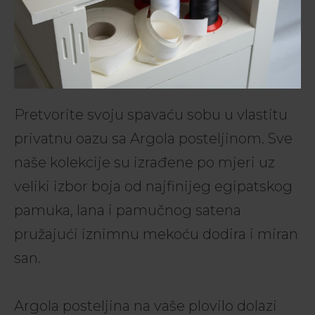
Pretvorite svoju spavaću sobu u vlastitu
privatnu oazu sa Argola posteljinom. Sve
naše kolekcije su izrađene po mjeri uz
veliki izbor boja od najfinijeg egipatskog
pamuka, lana i pamučnog satena
pružajući iznimnu mekoću dodira i miran
san.
Argola posteljina na vaše plovilo dolazi