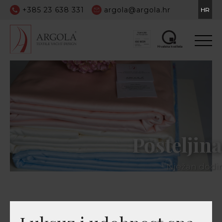
+385 23 638 331
argola@argola.hr
HR
Posteljina
Nježan dodir