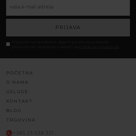
PRIJAVA
Prijavom na newsletter dajem privolu za primanje
promotivnih obavijesti u skladu sa
Politikom privatnosti
.
POČETNA
O NAMA
USLUGE
KONTAKT
BLOG
TRGOVINA
+385 23 638 331