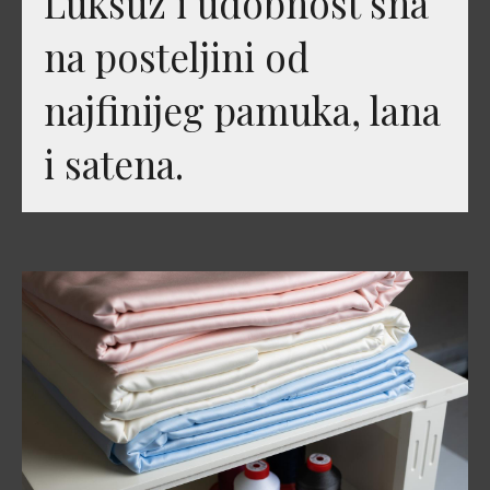
Luksuz i udobnost sna
na posteljini od
najfinijeg pamuka, lana
i satena.